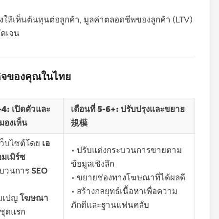
งให้เห็นต้นทุนต่อลูกค้า, มูลค่าตลอดชีพของลูกค้า (LTV)
ัดเจน
ิจของคุณในไทย
3-4: เปิดตัวและ
เดือนที่ 5-6+: ปรับปรุงและขยาย
มองเห็น
規模
วเว็บไซต์โดย
เอ
• ปรับแต่งกระบวนการขายตาม
อมเมิร์ซ
ข้อมูลเชิงลึก
ระบวนการ
SEO
• ขยายช่องทางโฆษณาที่ได้ผลดี
• สร้างกลยุทธ์เนื้อหาเพื่อความ
คมเปญ
โฆษณา
ภักดีและฐานแฟนคลับ
ชุดแรก