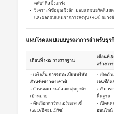
คลับ” ที่แข็งแกร่ง
วิเคราะห์ข้อมูลเชิงลึก: มอบแดชบอร์ดที่แสด
และผลตอบแทนจากการลงทุน (ROI) อย่างช
แผนโรดแมปแบบบูรณาการสำหรับธุรก
เดือนที่ 
เดือนที่ 1-2: วางรากฐาน
สร้างการ
• เสร็จสิ้น
การจดทะเบียนบริษัท
• เปิดตั
สำหรับชาวต่างชาติ
เจนซี่อีค
• กำหนดแบรนด์และกลุ่มลูกค้า
• เริ่มก
เป้าหมาย
พื้นฐาน
• คัดเลือกพาร์ทเนอร์เอเจนซี่
• เปิดแ
(SEO/อีคอมเมิร์ซ)
ออนไลน์