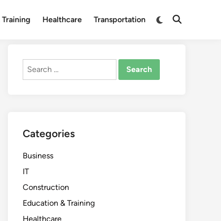
Switch
 Training
Healthcare
Transportation
Open
to
Search
dark
mode
Search
for:
Categories
Business
IT
Construction
Education & Training
Healthcare