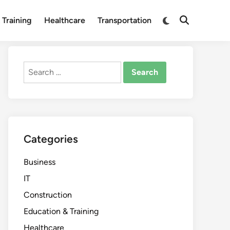
Switch
 Training
Healthcare
Transportation
Open
to
Search
dark
mode
Search
for:
Categories
Business
IT
Construction
Education & Training
Healthcare