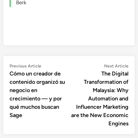
Berk
Post
Previous
Nex
Previous Article
Next Article
article:
artic
Cómo un creador de
The Digital
navigation
contenido organizó su
Transformation of
negocio en
Malaysia: Why
crecimiento — y por
Automation and
qué muchos buscan
Influencer Marketing
Sage
are the New Economic
Engines