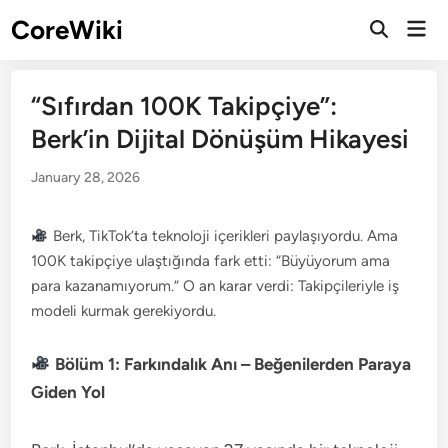
Skip
CoreWiki
Mai
to
Open
Men
Search
content
“Sıfırdan 100K Takipçiye”:
Berk’in Dijital Dönüşüm Hikayesi
January 28, 2026
Berk, TikTok’ta teknoloji içerikleri paylaşıyordu. Ama
100K takipçiye ulaştığında fark etti: “Büyüyorum ama
para kazanamıyorum.” O an karar verdi: Takipçileriyle iş
modeli kurmak gerekiyordu.
Bölüm 1: Farkındalık Anı – Beğenilerden Paraya
Giden Yol