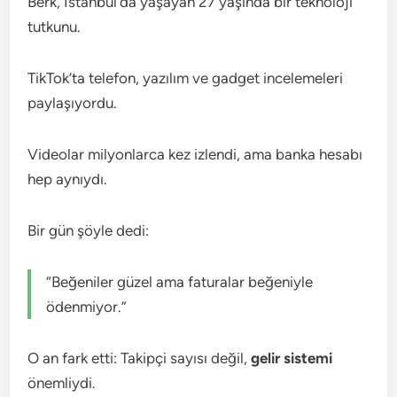
Berk, İstanbul’da yaşayan 27 yaşında bir teknoloji
tutkunu.
TikTok’ta telefon, yazılım ve gadget incelemeleri
paylaşıyordu.
Videolar milyonlarca kez izlendi, ama banka hesabı
hep aynıydı.
Bir gün şöyle dedi:
“Beğeniler güzel ama faturalar beğeniyle
ödenmiyor.”
O an fark etti: Takipçi sayısı değil,
gelir sistemi
önemliydi.