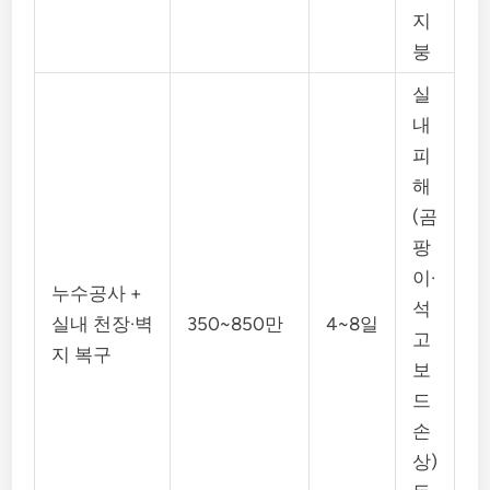
지
붕
실
내
피
해
(곰
팡
이·
누수공사 +
석
실내 천장·벽
350~850만
4~8일
고
지 복구
보
드
손
상)