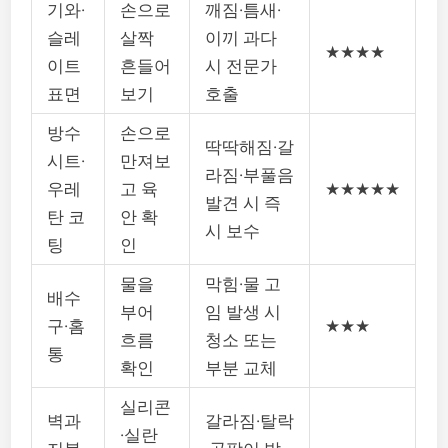
기와·
손으로
깨짐·틈새·
슬레
살짝
이끼 과다
★★★★
이트
흔들어
시 전문가
표면
보기
호출
방수
손으로
딱딱해짐·갈
시트·
만져보
라짐·부풀음
우레
고 육
★★★★★
발견 시 즉
탄 코
안 확
시 보수
팅
인
물을
막힘·물 고
배수
부어
임 발생 시
구·홈
★★★
흐름
청소 또는
통
확인
부분 교체
실리콘
벽과
갈라짐·탈락
·실란