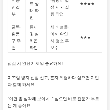
지붕
·곰팡이 발
트 상
★★★★
연결
생 시 재실
태 확
부
링 작업
인
굴뚝·
틈새
새 배설물·
환풍
및 실
이끼 확인
★★★
구 주
리콘
시 청소 후
변
확인
보수
점검 시 안전이 제일 중요해요!
미끄럼 방지 신발 신고, 혼자 위험하다 싶으면 지인
과 함께 하세요.
“이건 좀 심각해 보이네…” 싶으면 바로 전문가 부르
는 게 좋아요.