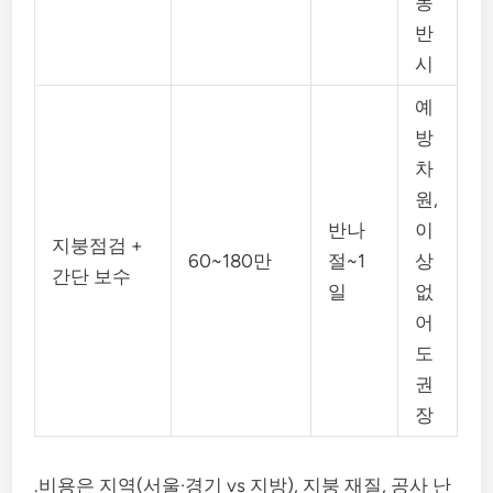
동
반
시
예
방
차
원,
반나
이
지붕점검 +
60~180만
절~1
상
간단 보수
일
없
어
도
권
장
.비용은 지역(서울·경기 vs 지방), 지붕 재질, 공사 난