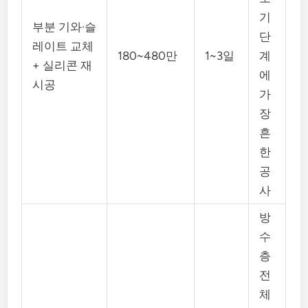
기
부분 기와·슬
단
레이트 교체
180~480만
1~3일
계
+ 실리콘 재
에
시공
가
장
흔
한
공
사
방
수
층
전
체