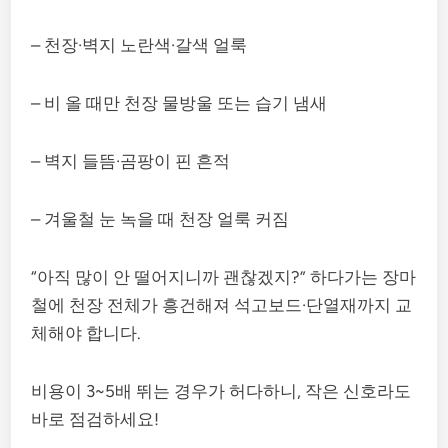
– 천장·벽지 노란색·갈색 얼룩
– 비 올 때만 천장 물방울 또는 습기 냄새
– 벽지 들뜸·곰팡이 핀 흔적
– 겨울철 눈 녹을 때 천장 얼룩 커짐
“아직 많이 안 떨어지니까 괜찮겠지?” 하다가는 장마
철에 천장 전체가 흥건해져 석고보드·단열재까지 교
체해야 합니다.
비용이 3~5배 뛰는 경우가 허다하니, 작은 신호라도
바로 점검하세요!