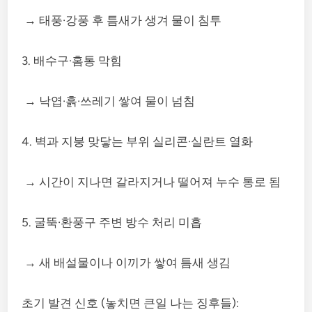
→ 태풍·강풍 후 틈새가 생겨 물이 침투
3. 배수구·홈통 막힘
→ 낙엽·흙·쓰레기 쌓여 물이 넘침
4. 벽과 지붕 맞닿는 부위 실리콘·실란트 열화
→ 시간이 지나면 갈라지거나 떨어져 누수 통로 됨
5. 굴뚝·환풍구 주변 방수 처리 미흡
→ 새 배설물이나 이끼가 쌓여 틈새 생김
초기 발견 신호 (놓치면 큰일 나는 징후들):