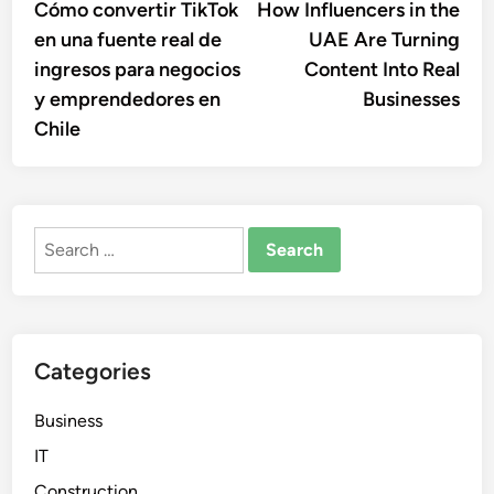
article:
artic
Cómo convertir TikTok
How Influencers in the
navigation
en una fuente real de
UAE Are Turning
ingresos para negocios
Content Into Real
y emprendedores en
Businesses
Chile
Search
for:
Categories
Business
IT
Construction