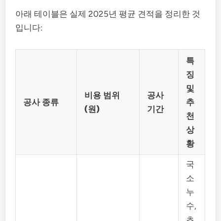
아래 테이블은 실제 2025년 평균 견적을 정리한 것
입니다:
특
징
및
비용 범위
공사
공사 종류
추
(원)
기간
천
상
황
국
소
누
수,
초