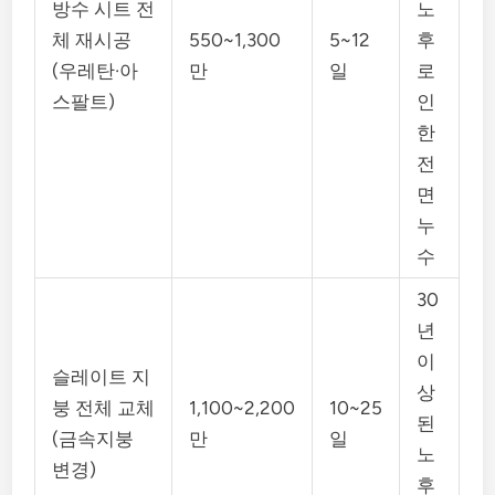
방수 시트 전
노
체 재시공
550~1,300
5~12
후
(우레탄·아
만
일
로
스팔트)
인
한
전
면
누
수
30
년
이
슬레이트 지
상
붕 전체 교체
1,100~2,200
10~25
된
(금속지붕
만
일
노
변경)
후