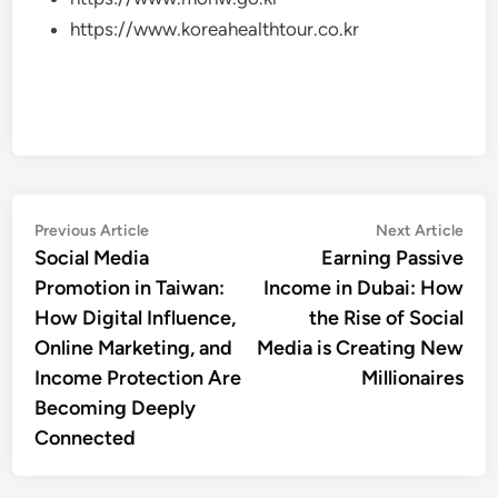
https://www.koreahealthtour.co.kr
Post
Previous
Nex
Previous Article
Next Article
article:
artic
Social Media
Earning Passive
navigation
Promotion in Taiwan:
Income in Dubai: How
How Digital Influence,
the Rise of Social
Online Marketing, and
Media is Creating New
Income Protection Are
Millionaires
Becoming Deeply
Connected